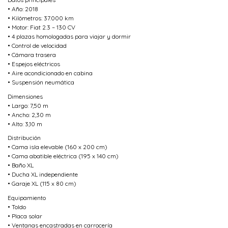
• Año: 2018
• Kilómetros: 37.000 km
• Motor: Fiat 2.3 – 130 CV
• 4 plazas homologadas para viajar y dormir
• Control de velocidad
• Cámara trasera
• Espejos eléctricos
• Aire acondicionado en cabina
• Suspensión neumática
Dimensiones
• Largo: 7,50 m
• Ancho: 2,30 m
• Alto: 3,10 m
Distribución
• Cama isla elevable (160 x 200 cm)
• Cama abatible eléctrica (195 x 140 cm)
• Baño XL
• Ducha XL independiente
• Garaje XL (115 x 80 cm)
Equipamiento
• Toldo
• Placa solar
• Ventanas encastradas en carrocería