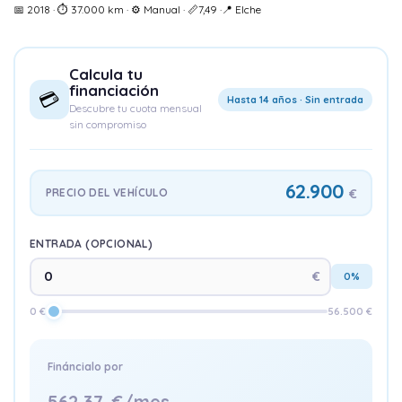
📅 2018 · ⏱️ 37.000 km · ⚙️ Manual · 📏7,49 ·📍 Elche
Calcula tu
financiación
💳
Hasta 14 años · Sin entrada
Descubre tu cuota mensual
sin compromiso
62.900
PRECIO DEL VEHÍCULO
€
ENTRADA (OPCIONAL)
€
0%
0 €
56.500 €
Fináncialo por
562,37
€/mes