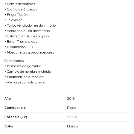
• Remis delanteros
• Cocina de 3 fuegos
• Frigorífico XL
• Televisión
• Turbo ventilador en dormitorio
• Ventanas XL en dormitorio
• Calefacción Truma a gasoil
• Boiler Truma a gas
• Iluminación LED
• Mosquiteras y oscurecedores
Condiciones
• 12 meses de garantía
• Cambio de nombre incluido
• Financiación a medida
• Atención con cita previa
2018
Año
Diesel
Combustible
130CV
Potencia (CV)
Blanco
Color