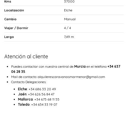
37000
Kms
Elche
Localización
Manual
Cambio
4 / 4
Viajar / Dormir
7,49 m
Largo
Atención al cliente
Puedes contactar con nuestra central de
Murcia
en el teléfono
+34 637
06 28 35
.
Mail de contacto:
alquilerescaravanasmarmenor@gmail.com
Contacto Delegaciones:
Elche
: +34 686 33 20 49
Jaén
: +34 626 56 84 47
Mallorca
: +34 675 68 11 55
Toledo
: +34 654 33 19 07