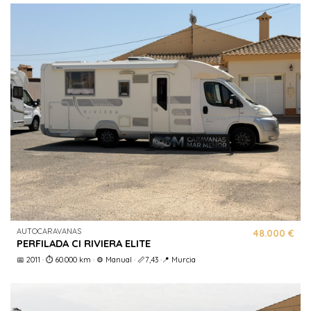
AUTOCARAVANAS
48.000 €
PERFILADA CI RIVIERA ELITE
📅 2011 · ⏱️ 60.000 km · ⚙️ Manual · 📏7,43 ·📍 Murcia