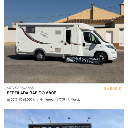
AUTOCARAVANAS
54.500 €
PERFILADA RAPIDO 680F
📅 2015 · ⏱️ 62.000 km · ⚙️ Manual · 📏7,39 ·📍 Murcia