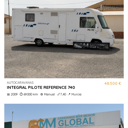
AUTOCARAVANAS
48.500 €
INTEGRAL PILOTE REFERENCE 740
📅 2009 · ⏱️ 69.000 km · ⚙️ Manual · 📏7,40 ·📍 Murcia