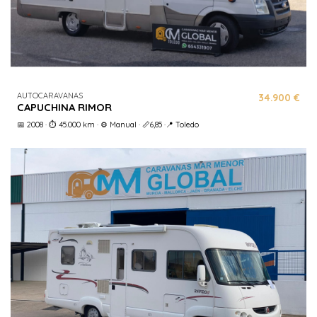
AUTOCARAVANAS
34.900 €
CAPUCHINA RIMOR
📅 2008 · ⏱️ 45.000 km · ⚙️ Manual · 📏6,85 ·📍 Toledo