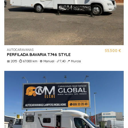
AUTOCARAVANAS
55.500 €
PERFILADA BAVARIA T746 STYLE
📅 2015 · ⏱️ 67.000 km · ⚙️ Manual · 📏7,40 ·📍 Murcia