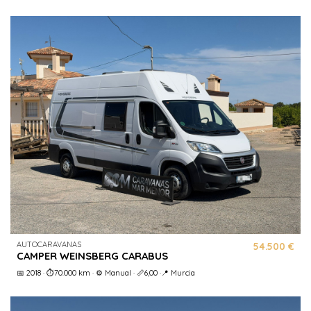
AUTOCARAVANAS
54.500 €
CAMPER WEINSBERG CARABUS
📅 2018 · ⏱️70.000 km · ⚙️ Manual · 📏6,00 ·📍 Murcia