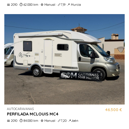
📅 2010 · ⏱️ 62.000 km · ⚙️ Manual · 📏7,19 ·📍 Murcia
AUTOCARAVANAS
46.500 €
PERFILADA MCLOUIS MC4
📅 2010 · ⏱️ 84.000 km · ⚙️ Manual · 📏7,20 ·📍Jaén