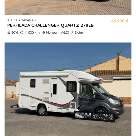
AUTOCARAVANAS
49.900 €
PERFILADA CHALLENGER QUARTZ 278EB
📅 2016 · ⏱️ 41.000 km · ⚙️ Manual · 📏6,50 ·📍 Elche