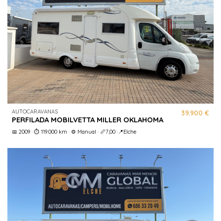
AUTOCARAVANAS
39.900 €
PERFILADA MOBILVETTA MILLER OKLAHOMA
📅 2009 · ⏱️ 119.000 km · ⚙️ Manual · 📏7,00 ·📍Elche