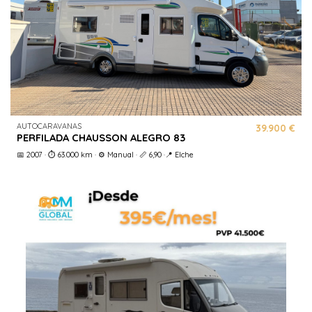
AUTOCARAVANAS
39.900 €
PERFILADA CHAUSSON ALEGRO 83
📅 2007 · ⏱️ 63.000 km · ⚙️ Manual · 📏 6,90 ·📍 Elche