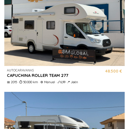
AUTOCARAVANAS
48.500 €
CAPUCHINA ROLLER TEAM 277
📅 2015 · ⏱️ 50.000 km · ⚙️ Manual · 📏6,99 ·📍 Jaén