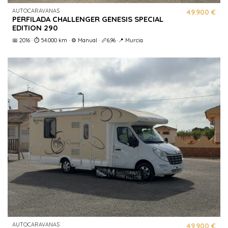
AUTOCARAVANAS
49.900 €
PERFILADA CHALLENGER GENESIS SPECIAL
EDITION 290
📅 2016 · ⏱️ 54.000 km · ⚙️ Manual · 📏6,96 ·📍 Murcia
AUTOCARAVANAS
49.900 €