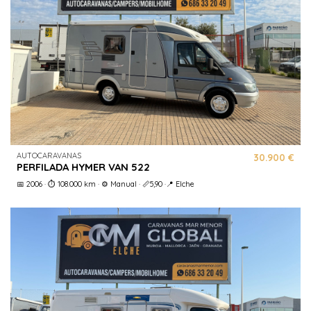
AUTOCARAVANAS
30.900 €
PERFILADA HYMER VAN 522
📅 2006 · ⏱️ 108.000 km · ⚙️ Manual · 📏5,90 ·📍 Elche