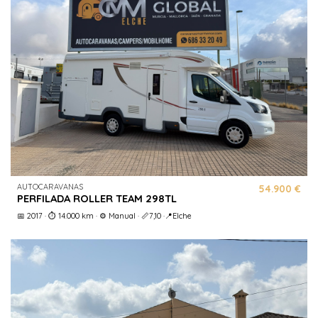
AUTOCARAVANAS
54.900 €
PERFILADA ROLLER TEAM 298TL
📅 2017 · ⏱️ 14.000 km · ⚙️ Manual · 📏7,10 ·📍Elche