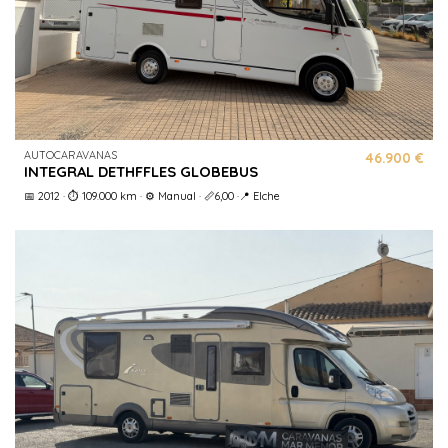
AUTOCARAVANAS
46.900 €
INTEGRAL DETHFFLES GLOBEBUS
📅 2012 · ⏱️ 109.000 km · ⚙️ Manual · 📏6,00 ·📍 Elche