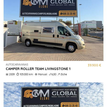
AUTOCARAVANAS
39.900 €
CAMPER ROLLER TEAM LIVINGSTONE 1
📅 2009 · ⏱️ 105.000 km · ⚙️ Manual · 📏6,00 ·📍 Elche