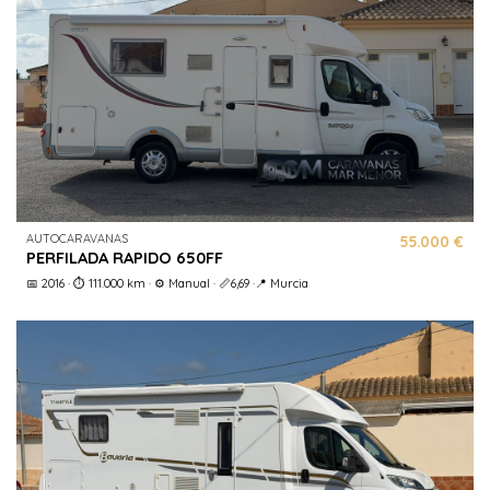
AUTOCARAVANAS
55.000 €
PERFILADA RAPIDO 650FF
📅 2016 · ⏱️ 111.000 km · ⚙️ Manual · 📏6,69 ·📍 Murcia