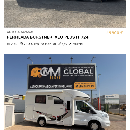
AUTOCARAVANAS
49.900 €
PERFILADA BURSTNER IXEO PLUS IT 724
📅 2012 · ⏱️ 72.000 km · ⚙️ Manual · 📏7,49 ·📍 Murcia