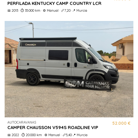
PERFILADA KENTUCKY CAMP COUNTRY LCR
📅 2013 · ⏱️ 35.000 km · ⚙️ Manual · 📏7,20 ·📍 Murcia
AUTOCARAVANAS
52.000 €
CAMPER CHAUSSON V594S ROADLINE VIP
📅 2022 · ⏱️ 20.000 km · ⚙️ Manual · 📏5,40·📍 Murcia