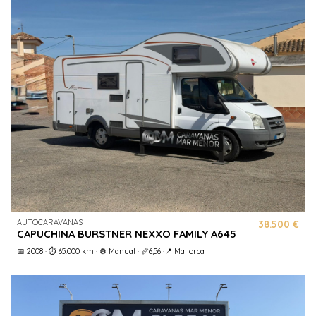
AUTOCARAVANAS
38.500 €
CAPUCHINA BURSTNER NEXXO FAMILY A645
📅 2008 · ⏱️ 65.000 km · ⚙️ Manual · 📏6,56 ·📍 Mallorca