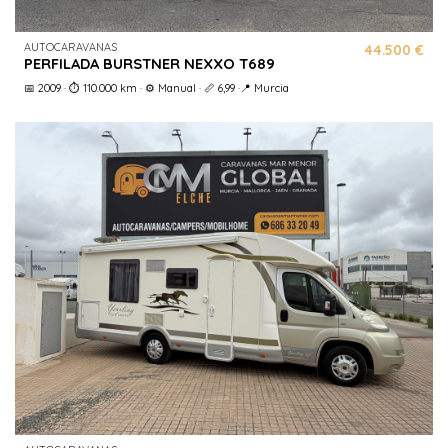
AUTOCARAVANAS
44.500 €
PERFILADA BURSTNER NEXXO T689
📅 2009 · ⏱️ 110.000 km · ⚙️ Manual · 📏 6,99 ·📍 Murcia