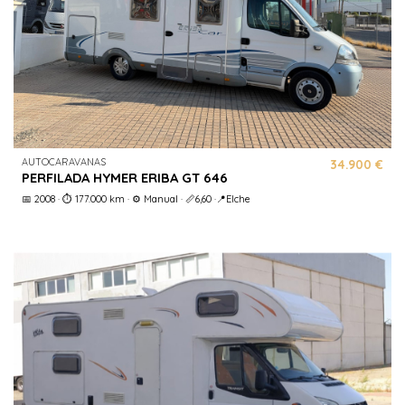
AUTOCARAVANAS
34.900 €
PERFILADA HYMER ERIBA GT 646
📅 2008 · ⏱️ 177.000 km · ⚙️ Manual · 📏6,60 ·📍Elche