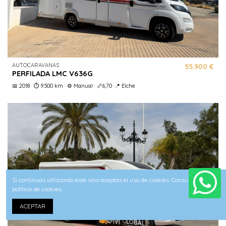
AUTOCARAVANAS
55.900 €
PERFILADA LMC V636G
📅 2018 · ⏱️ 9.500 km · ⚙️ Manual · 📏6,70 ·📍 Elche
Si continuas utilizando este sitio aceptas el uso de cookies. Consulta nuestra
política de cookies.
ACEPTAR