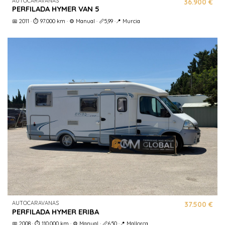
AUTOCARAVANAS
36.900 €
PERFILADA HYMER VAN 5
📅 2011 · ⏱️ 97.000 km · ⚙️ Manual · 📏5,99 ·📍 Murcia
AUTOCARAVANAS
37.500 €
PERFILADA HYMER ERIBA
📅 2008 · ⏱️ 110.000 km · ⚙️ Manual · 📏6,50 ·📍 Mallorca