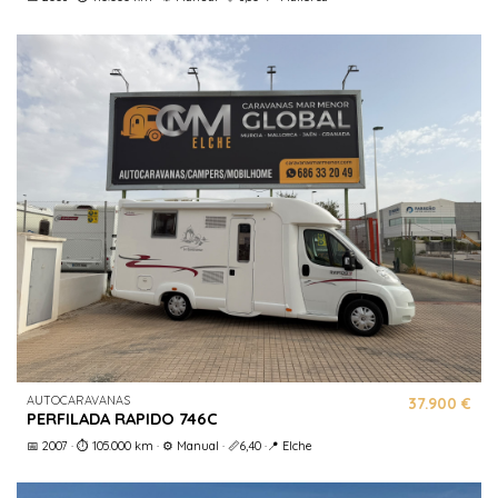
AUTOCARAVANAS
37.900 €
PERFILADA RAPIDO 746C
📅 2007 · ⏱️ 105.000 km · ⚙️ Manual · 📏6,40 ·📍 Elche