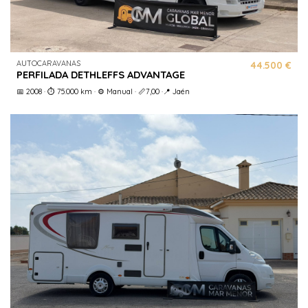
AUTOCARAVANAS
44.500 €
PERFILADA DETHLEFFS ADVANTAGE
📅 2008 · ⏱️ 75.000 km · ⚙️ Manual · 📏7,00 ·📍 Jaén