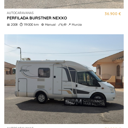
AUTOCARAVANAS
36.900 €
PERFILADA BURSTNER NEXXO
📅 2008 · ⏱️ 119.000 km · ⚙️ Manual · 📏6,49 ·📍 Murcia