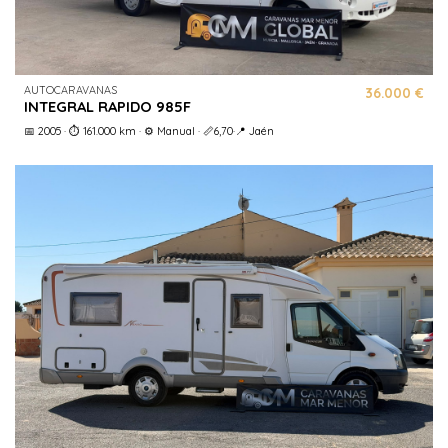
AUTOCARAVANAS
36.000 €
INTEGRAL RAPIDO 985F
📅 2005 · ⏱️ 161.000 km · ⚙️ Manual · 📏6,70·📍 Jaén