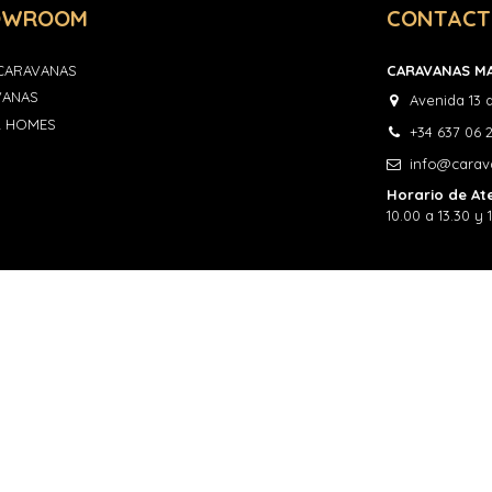
OWROOM
CONTAC
CARAVANAS
CARAVANAS M
VANAS
Avenida 13 
L HOMES
+34 637 06 
info@cara
Horario de Ate
10.00 a 13.30 y